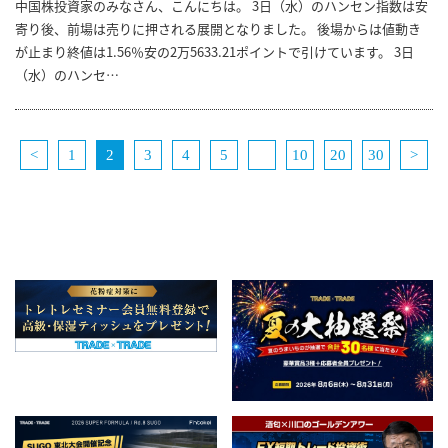
中国株投資家のみなさん、こんにちは。 3日（水）のハンセン指数は安
寄り後、前場は売りに押される展開となりました。 後場からは値動き
が止まり終値は1.56％安の2万5633.21ポイントで引けています。 3日
（水）のハンセ…
<
1
2
3
4
5
10
20
30
>