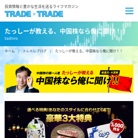
投資情報と豊かな生活を送るライフマガジン
たっしーが教える、中国株なら俺に聞け！！
tashiro
ホーム
/
トレトレブログ
/ たっしーが教える、中国株なら俺に聞け！！