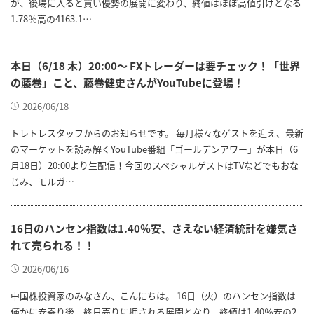
が、後場に入ると買い優勢の展開に変わり、終値はほぼ高値引けとなる
1.78％高の4163.1…
本日（6/18 木）20:00～ FXトレーダーは要チェック！「世界
の藤巻」こと、藤巻健史さんがYouTubeに登場！
2026/06/18
トレトレスタッフからのお知らせです。 毎月様々なゲストを迎え、最新
のマーケットを読み解くYouTube番組「ゴールデンアワー」が本日（6
月18日）20:00より生配信！今回のスペシャルゲストはTVなどでもおな
じみ、モルガ…
16日のハンセン指数は1.40％安、さえない経済統計を嫌気さ
れて売られる！！
2026/06/16
中国株投資家のみなさん、こんにちは。 16日（火）のハンセン指数は
僅かに安寄り後、終日売りに押される展開となり、終値は1.40％安の2