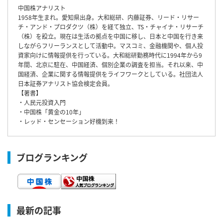
中国株アナリスト
1958年生まれ。愛知県出身。大和総研、内藤証券、リード・リサー
チ・アンド・プロダクツ（株）を経て独立、TS・チャイナ・リサーチ
（株）を設立。現在は生活の拠点を中国に移し、日本と中国を行き来
しながらフリーランスとして活動中。マスコミ、金融機関や、個人投
資家向けに情報提供を行っている。大和総研勤務時代に1994年から9
年間、北京に駐在、中国経済、個別企業の調査を担当。それ以来、中
国経済、企業に関する情報提供をライフワークとしている。社団法人
日本証券アナリスト協会検定会員。
【著書】
・人民元投資入門
・中国株「黄金の10年」
・レッド・センセーション好機到来！
ブログランキング
最新の記事