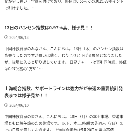
髭が少し長い十字線を付けており、終値は0.55％安の3015.89ポイント
で引けました。 …
13日のハンセン指数は0.97％高、様子見！！
2024/06/13
中国株投資家のみなさん、こんにちは。 13日（木）のハンセン指数は
高寄りしたのですが買いは薄く、じりじりと下げる展開となりました
が、後場に入ると切り返しています。 日足チャートは寄引同時線、終値
は0.97％高の1万811…
上海総合指数、サポートラインは強力だが来週の重要統計発
表までは様子見か！！
2024/06/10
中国株投資家の皆さん、こんにちは。 10日（月）の本土市場、香港市
場ともに端午節のため休場です。 以下、本土3指数の先週末（7日）ま
での日足を示しておきます。 上海総合指数は5月20日の場中高値