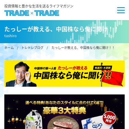
投資情報と豊かな生活を送るライフマガジン
たっしーが教える、中国株なら俺に聞け！！
tashiro
ホーム
/
トレトレブログ
/ たっしーが教える、中国株なら俺に聞け！！