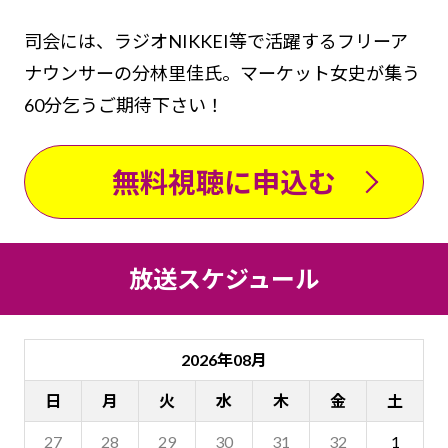
司会には、ラジオNIKKEI等で活躍するフリーア
ナウンサーの分林里佳氏。マーケット女史が集う
60分乞うご期待下さい！
無料視聴に申込む
放送スケジュール
2026年08月
日
月
火
水
木
金
土
27
28
29
30
31
32
1