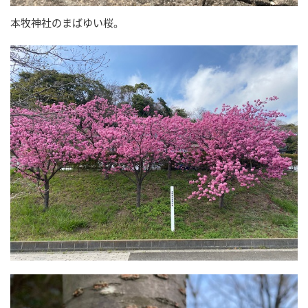
本牧神社のまばゆい桜。