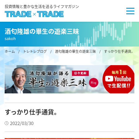
投資情報と豊かな生活を送るライフマガジン
酒匂隆雄の畢生の遊楽三昧
sakoh
ホーム
/
トレトレブログ
/
酒匂隆雄の畢生の遊楽三昧
/ すっかり仕手通貨。
すっかり仕手通貨。
2022/03/30