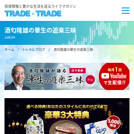
投資情報と豊かな生活を送るライフマガジン
酒匂隆雄の畢生の遊楽三昧
sakoh
ホーム
/
トレトレブログ
/ 酒匂隆雄の畢生の遊楽三昧