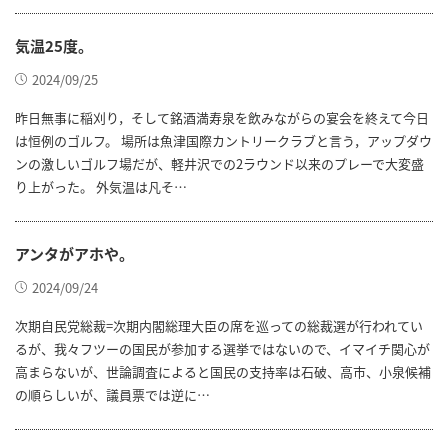
気温25度。
2024/09/25
昨日無事に稲刈り，そして銘酒満寿泉を飲みながらの宴会を終えて今日
は恒例のゴルフ。 場所は魚津国際カントリークラブと言う，アップダウ
ンの激しいゴルフ場だが、軽井沢での2ラウンド以来のプレーで大変盛
り上がった。 外気温は凡そ…
アンタがアホや。
2024/09/24
次期自民党総裁=次期内閣総理大臣の席を巡っての総裁選が行われてい
るが、我々フツーの国民が参加する選挙ではないので、イマイチ関心が
高まらないが、世論調査によると国民の支持率は石破、高市、小泉候補
の順らしいが、議員票では逆に…