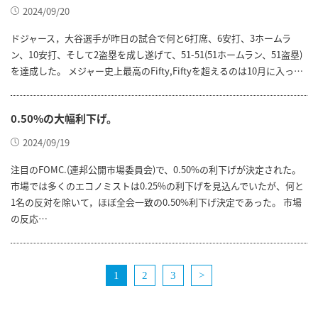
2024/09/20
ドジャース，大谷選手が昨日の試合で何と6打席、6安打、3ホームラ
ン、10安打、そして2盗塁を成し遂げて、51-51(51ホームラン、51盗塁)
を達成した。 メジャー史上最高のFifty,Fiftyを超えるのは10月に入っ…
0.50%の大幅利下げ。
2024/09/19
注目のFOMC.(連邦公開市場委員会)で、0.50%の利下げが決定された。
市場では多くのエコノミストは0.25%の利下げを見込んでいたが、何と
1名の反対を除いて，ほぼ全会一致の0.50%利下げ決定であった。 市場
の反応…
1
2
3
>