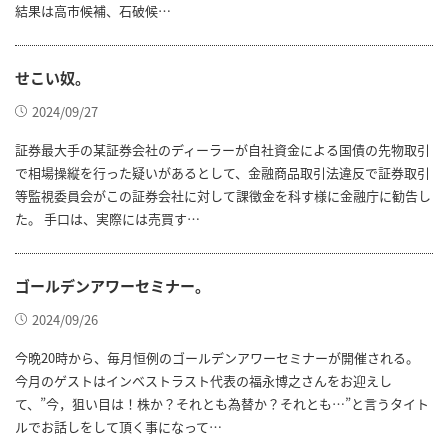
結果は高市候補、石破候…
せこい奴。
2024/09/27
証券最大手の某証券会社のディーラーが自社資金による国債の先物取引
で相場操縦を行った疑いがあるとして、金融商品取引法違反で証券取引
等監視委員会がこの証券会社に対して課徴金を科す様に金融庁に勧告し
た。 手口は、実際には売買す…
ゴールデンアワーセミナー。
2024/09/26
今晩20時から、毎月恒例のゴールデンアワーセミナーが開催される。
今月のゲストはインベストラスト代表の福永博之さんをお迎えし
て、”今，狙い目は！株か？それとも為替か？それとも…”と言うタイト
ルでお話しをして頂く事になって…