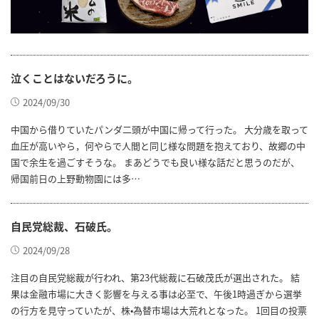
泣くことはないだろうに。
2024/09/30
中国から借りていたパンダ二頭が中国に帰って行った。 大分歳を取って
血圧が高いやら，何やらで人間と同じ様な問題を抱えており、故郷の中
国で余生を過ごすそうな。 まあどうでも良い様な話だと思うのだが、
帰国前日の上野動物園には多…
自民党総裁、石破氏。
2024/09/28
注目の自民党総裁が行われ、第23代総裁に石破茂氏が選出された。 結
果は金融市場に大きく影響を与える事は必至で、午後1時過ぎから選挙
の行方を見守っていたが、株•為替市場は大荒れとなった。 1回目の投票