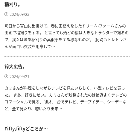
稲刈り。
2024/09/23
明日から富山に出掛けて、春に田植えをしたドリーム•ファームさんの
田圃で稲刈りをする。 と言っても殆どの稲は大きなトラクターで刈るの
で，我々はまあ稲刈りの真似事をする様なものだ。 (何時もトレトレさ
んが面白い衣装を用意して…
誇大広告。
2024/09/21
カミさんが料理をしながらテレビを見たいらしく、小型テレビを買っ
た。 まあ、好きにせい。 カミさんが触発されたのは最近よくテレビの
コマーシャルで見る、”此れ一台でテレビ、デーブイデー、シーデーな
ど，全て見たり、聴いたり出来…
Fifty,fiftyどころか…