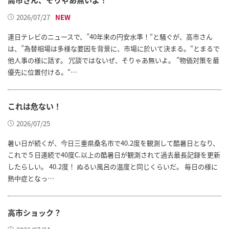
2026/07/27
連日テレビのニュースで、”40年来の円安水準！“と騒ぐが、高市さん
は、”為替相場は多様な要因を背景に、市場に於いて決まる。“とまるで
他人事の様に話す。 冗談ではないぜ、そりゃあ無いよ。 ”物価対策を最
優先に位置付ける。“…
これは危ない！
2026/07/25
暑い日が続くが、今日三重県桑名市で40.2度を観測して酷暑日となり、
これで５日連続で40度C.以上の酷暑日が観測されて過去最長記録を更新
したらしい。 40.2度！ ぬるい風呂の温度と同じくらいだ。 毎日の様に
熱中症となっ…
高市ショック？