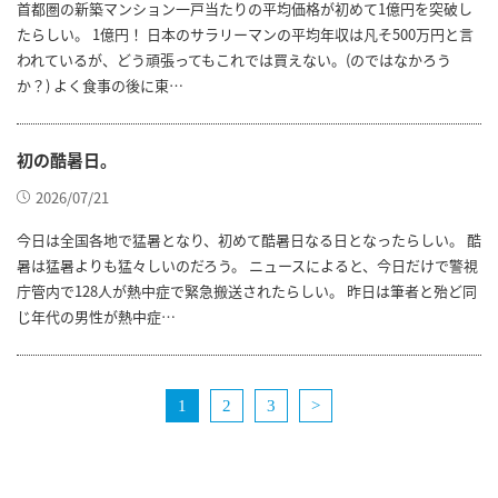
首都圏の新築マンション一戸当たりの平均価格が初めて1億円を突破し
たらしい。 1億円！ 日本のサラリーマンの平均年収は凡そ500万円と言
われているが、どう頑張ってもこれでは買えない。(のではなかろう
か？) よく食事の後に東…
初の酷暑日。
2026/07/21
今日は全国各地で猛暑となり、初めて酷暑日なる日となったらしい。 酷
暑は猛暑よりも猛々しいのだろう。 ニュースによると、今日だけで警視
庁管内で128人が熱中症で緊急搬送されたらしい。 昨日は筆者と殆ど同
じ年代の男性が熱中症…
1
2
3
>