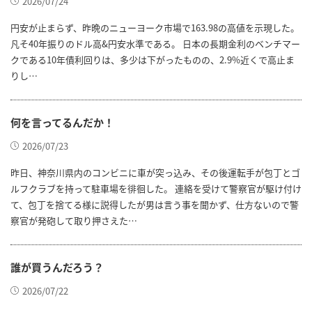
2026/07/24
円安が止まらず、昨晩のニューヨーク市場で163.98の高値を示現した。
凡そ40年振りのドル高&円安水準である。 日本の長期金利のベンチマー
クである10年債利回りは、多少は下がったものの、2.9%近くで高止ま
りし…
何を言ってるんだか！
2026/07/23
昨日、神奈川県内のコンビニに車が突っ込み、その後運転手が包丁とゴ
ルフクラブを持って駐車場を徘徊した。 連絡を受けて警察官が駆け付け
て、包丁を捨てる様に説得したが男は言う事を聞かず、仕方ないので警
察官が発砲して取り押さえた…
誰が買うんだろう？
2026/07/22