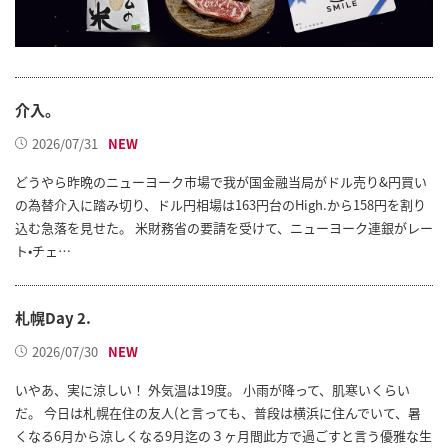
介入。
2026/07/31
どうやら昨晩のニューヨーク市場で我が国金融当局がドル売り&円買い
の為替介入に踏み切り、ドル円相場は163円台のHigh.から158円を割り
込む急落を見せた。 米財務省の要請を受けて、ニューヨーク連銀がレー
ト•チェ…
札幌Day 2.
2026/07/30
いやあ、実に涼しい！ 外気温は19度。 小雨が降って、肌寒いくらい
だ。 今日は札幌在住の友人(と言っても、普段は横浜に住んでいて、暑
くなる6月から涼しくなる9月迄の３ヶ月間此方で過ごすと言う優雅な生