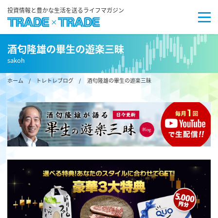
投資情報と豊かな生活を送るライフマガジン
酒匂隆雄の畢生の遊楽三昧
sakoh
ホーム
/
トレトレブログ
/ 酒匂隆雄の畢生の遊楽三昧