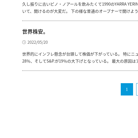
久し振りに古いピノ・ノアールを飲みたくて1990のYARRA Y
いて、開けるのが大変だ。 下の様な普通のオープナーで開けよ
世界株安。
2022/05/20
世界的にインフレ懸念が台頭して株価が下がっている。 特にニ
28％、そしてS&P.が19％の大下げとなっている。 最大の原因
1