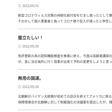
2022/05/31
新型コロナウィルス対策の持続化給付金をだまし取ったとして悪
そのかして個人事業者と偽ってコロナ禍で収入が減ったと申告
腹立たしい！
2022/05/30
免許更新の為の認知機能検査を無事に終え、今度は高齢者講習の
が、急に当日海外に行く用事が出来て予約の変更をしようと思っ
無用の国連。
2022/05/28
北朝鮮がバイデン大統領が初めての訪日を終えてアメリカに帰る
保障理事会が北朝鮮に対して制裁強化の決議案を提出したが、理事