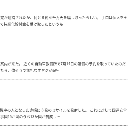
党が逮捕されたが、何と９億６千万円を騙し取ったらしい。 手口は個人をそ
して持続化給付金を受け取ったというも…
案内が来た。 近くの自動車教習所で7月14日の講習の予約を取っていたのだ
たら、偉そうで無礼なオヤジが&#…
機中の人となった途端に３発のミサイルを発射した。 これに対して国連安全
国15か国のうち13か国が賛成し…