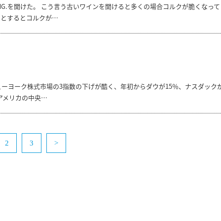
ERING.を開けた。 こう言う古いワインを開けると多くの場合コルクが脆くなって
うとするとコルクが…
ューヨーク株式市場の3指数の下げが酷く、年初からダウが15％、ナスダック
はアメリカの中央…
2
3
>