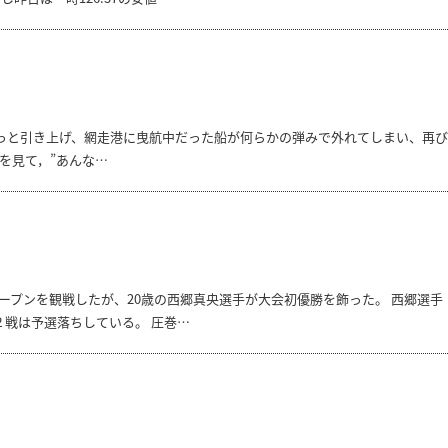
やっと引き上げ、網走港に曳航中だった船が何らかの弾みで外れてしまい、再び
を見て，”あんな…
ープンを観戦したが、20歳の西郷真央選手が大会初優勝を飾った。 西郷選手
２戦は予選落ちしている。 圧巻…