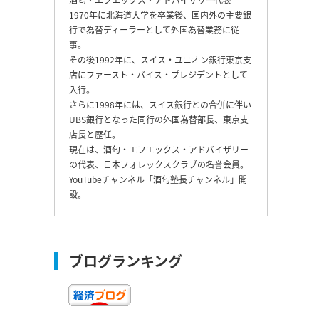
1970年に北海道大学を卒業後、国内外の主要銀
行で為替ディーラーとして外国為替業務に従
事。
その後1992年に、スイス・ユニオン銀行東京支
店にファースト・バイス・プレジデントとして
入行。
さらに1998年には、スイス銀行との合併に伴い
UBS銀行となった同行の外国為替部長、東京支
店長と歴任。
現在は、酒匂・エフエックス・アドバイザリー
の代表、日本フォレックスクラブの名誉会員。
YouTubeチャンネル「
酒匂塾長チャンネル
」開
設。
ブログランキング