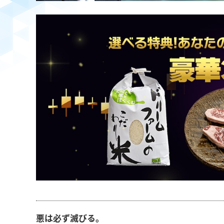
悪は必ず滅びる。