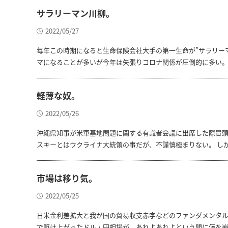
サラリーマン川柳。
2022/05/27
毎年この時期になると生命保険会社大手の第一生命が”サラリー
マになることが多いが今年は矢張りコロナ関係が圧倒的に多い。
軽薄な奴。
2022/05/26
沖縄県知事が米軍基地問題に関する有識者会議に出席した際冒頭
スキーとはウクライナ大統領の事だが、不謹慎極まりない。 し
市場は移り気。
2022/05/25
日米金利差拡大と我が国の貿易収支赤字などのファンダメンタルズ
で駆け上がったドル・円相場が、あれよあれよという間に値を崩し