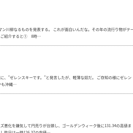
マン川柳なるものを発表する。 これが面白いんだな。その年の流行り物がテ
ご紹介すると① 8時…
に、”ゼレンスキーです。”と発言したが、軽薄な奴だ。 ご存知の様にゼレン
かも沖縄…
悪化を嫌気して円売りが台頭し、ゴールデンウィーク後に131.34の高値ま
昨日は一時126.37の安値…