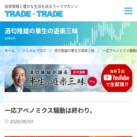
投資情報と豊かな生活を送るライフマガジン
酒匂隆雄の畢生の遊楽三昧
sakoh
ホーム
/
トレトレブログ
/
酒匂隆雄の畢生の遊楽三昧
/ 一応アベノミクス騒動
一応アベノミクス騒動は終わり。
2020/09/03