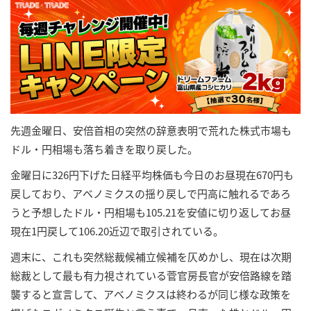
先週金曜日、安倍首相の突然の辞意表明で荒れた株式市場も
ドル・円相場も落ち着きを取り戻した。
金曜日に326円下げた日経平均株価も今日のお昼現在670円も
戻しており、アベノミクスの揺り戻しで円高に触れるであろ
うと予想したドル・円相場も105.21を安値に切り返してお昼
現在1円戻して106.20近辺で取引されている。
週末に、これも突然総裁候補立候補を仄めかし、現在は次期
総裁として最も有力視されている菅官房長官が安倍路線を踏
襲すると宣言して、アベノミクスは終わるが同じ様な政策を