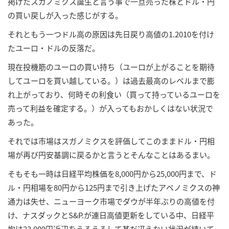
掲げたスガノミクス誕生と言う事で一旦売った株とドル・円
の買い戻しが入った感じがする。
それともう一つドル高の原因は先日戻り高値の1.2010を付け
たユーロ・ドルの反落だ。
現在投機筋のユーロの買い持ち（ユーロが上がることを期待
してユーロを買い越している。）は過去最高のレベルまで膨
れ上がっており、何時その利食い（買って持っているユーロを
売って利益を確定する。）が入ってもおかしくはない状況で
あった。
それでは市場はスガノミクスを評価してこのままドル・円相
場が再び円安基調に戻るかと言うとそんなことはあるまい。
そもそも一時は日経平均株価を8,000円から25,000円まで、ド
ル・円相場を80円から125円まで引き上げたアベノミクスの神
通力は失せ、ニューヨーク市場でダウが半年ぶりの高値を付
け、ナスダックとS&P.が連日高値更新をしている中、日経平
均は23,000円近辺をうろうろして甚だ冴えない状況が続いて