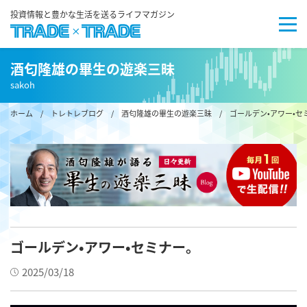
投資情報と豊かな生活を送るライフマガジン
酒匂隆雄の畢生の遊楽三昧
sakoh
ホーム
/
トレトレブログ
/
酒匂隆雄の畢生の遊楽三昧
/ ゴールデン•アワー•セ
ゴールデン•アワー•セミナー。
2025/03/18