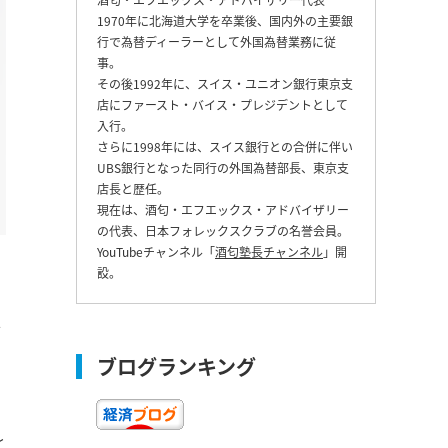
1970年に北海道大学を卒業後、国内外の主要銀
行で為替ディーラーとして外国為替業務に従
事。
その後1992年に、スイス・ユニオン銀行東京支
店にファースト・バイス・プレジデントとして
入行。
さらに1998年には、スイス銀行との合併に伴い
UBS銀行となった同行の外国為替部長、東京支
店長と歴任。
現在は、酒匂・エフエックス・アドバイザリー
の代表、日本フォレックスクラブの名誉会員。
YouTubeチャンネル「
酒匂塾長チャンネル
」開
設。
上
ブログランキング
と