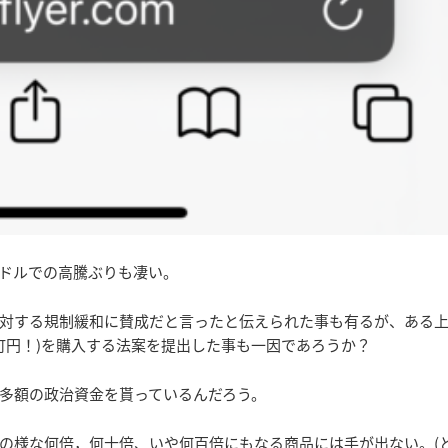
ドルでの高騰ぶりも凄い。
対する規制緩和に賛成だと言ったと伝えられた事も有るが、ある
3町円！)を購入する法案を提出した事も一因であろうか？
から多額の政治資金を貰っているんだろう。
の様な何倍，何十倍、いや何百倍にもなる商品には手が出ない。(