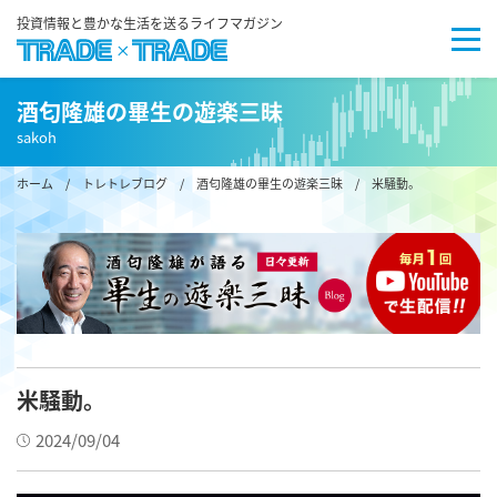
投資情報と豊かな生活を送るライフマガジン
酒匂隆雄の畢生の遊楽三昧
sakoh
ホーム
/
トレトレブログ
/
酒匂隆雄の畢生の遊楽三昧
/ 米騒動。
米騒動。
2024/09/04