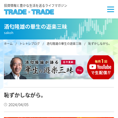
投資情報と豊かな生活を送るライフマガジン
酒匂隆雄の畢生の遊楽三昧
sakoh
ホーム
/
トレトレブログ
/
酒匂隆雄の畢生の遊楽三昧
/ 恥ずかしながら。
恥ずかしながら。
2024/04/05