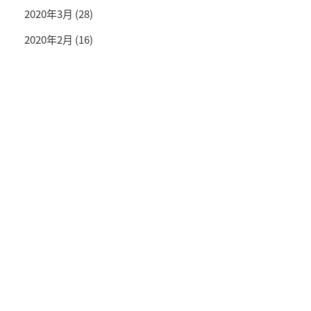
2020年3月
(28)
2020年2月
(16)
投資情報と豊かな生活を送るライフマガジン
SNS公式アカウント
© TRADETRADE Co.,Ltd. All Rights Reserved.