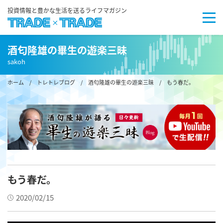
投資情報と豊かな生活を送るライフマガジン
酒匂隆雄の畢生の遊楽三昧
sakoh
ホーム
/
トレトレブログ
/
酒匂隆雄の畢生の遊楽三昧
/ もう春だ。
もう春だ。
2020/02/15