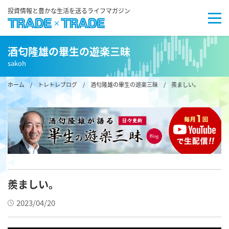
投資情報と豊かな生活を送るライフマガジン
酒匂隆雄の畢生の遊楽三昧
sakoh
ホーム
/
トレトレブログ
/
酒匂隆雄の畢生の遊楽三昧
/ 羨ましい。
羨ましい。
2023/04/20