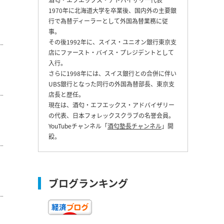
1970年に北海道大学を卒業後、国内外の主要銀
行で為替ディーラーとして外国為替業務に従
事。
その後1992年に、スイス・ユニオン銀行東京支
店にファースト・バイス・プレジデントとして
入行。
さらに1998年には、スイス銀行との合併に伴い
UBS銀行となった同行の外国為替部長、東京支
店長と歴任。
現在は、酒匂・エフエックス・アドバイザリー
の代表、日本フォレックスクラブの名誉会員。
YouTubeチャンネル「
酒匂塾長チャンネル
」開
設。
ブログランキング