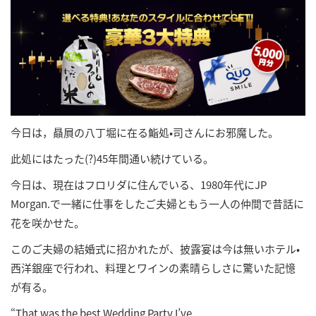
今日は，贔屓の八丁堀に在る鮨処•司さんにお邪魔した。
此処にはたった(?)45年間通い続けている。
今日は、現在はフロリダに住んでいる、1980年代にJP
Morgan.で一緒に仕事をしたご夫婦ともう一人の仲間で昔話に
花を咲かせた。
このご夫婦の結婚式に招かれたが、披露宴は今は無いホテル•
西洋銀座で行われ、料理とワインの素晴らしさに驚いた記憶
が有る。
“That was the best Wedding Party I’ve