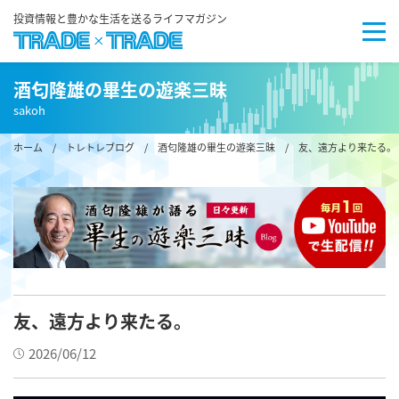
投資情報と豊かな生活を送るライフマガジン
酒匂隆雄の畢生の遊楽三昧
sakoh
ホーム
/
トレトレブログ
/
酒匂隆雄の畢生の遊楽三昧
/ 友、遠方より来たる。
友、遠方より来たる。
2026/06/12