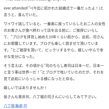
ever attended!”=(今迄に招かれた結婚式で一番だったよ！)と
言うと、喜んでいた。
ワイワイ話していると、一番奥に座っていらしたお二人の女性
のお客さんが食べ終わって店を出る前に、ご挨拶にいらし
て、”ブログを拝見し始めた10年くらい前から、此処、司さん
にお邪魔しています。ブログも楽しく読ませて頂いていま
す。”とご挨拶を頂いて、ビックリするやら、嬉しいやらで幸
せな気分になった。
そう言えば、その頃から”司のちらし寿司は日本一だ、日本一
と言う事は世界一だ！”とブログで呟いていたのだが、それを
見て此処にいらっしゃる様になったと仰る。
嬉しいではありませんか！
皆さんも是非共、八丁堀の司さんにいらしてみて下さい。
八丁堀 鮨處 司