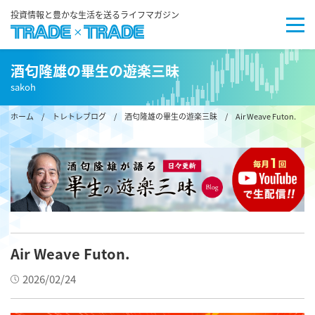
投資情報と豊かな生活を送るライフマガジン
酒匂隆雄の畢生の遊楽三昧
sakoh
ホーム
/
トレトレブログ
/
酒匂隆雄の畢生の遊楽三昧
/ Air Weave Futon.
Air Weave Futon.
2026/02/24