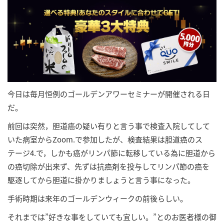
今日は毎月恒例のゴールデンアワーセミナーが開催される日
だ。
前回は突然，胆道癌の疑い有りと言う事で検査入院してして
いた病室からZoom.で参加したが、検査結果は胆道癌のス
テージ4.で，しかも癌がリンパ節に転移している為に胆道から
の癌切除が出来ず、先ずは抗癌剤を投与してリンパ節の癌を
駆逐してから胆道に掛かりましょうと言う事になった。
手術時期は来年のゴールデンウィークの前後らしい。
それまでは”好きな事をしていても宜しい。”とのお医者様の御