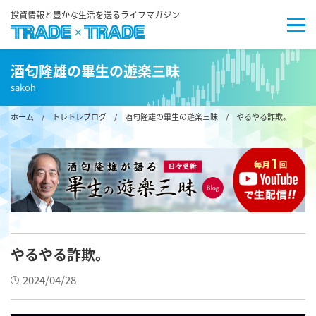
投資情報と豊かな生活を送るライフマガジン
酒匂隆雄の畢生の遊楽三昧
sakoh
ホーム
/
トレトレブログ
/
酒匂隆雄の畢生の遊楽三昧
/ やるやる詐欺。
やるやる詐欺。
2024/04/28