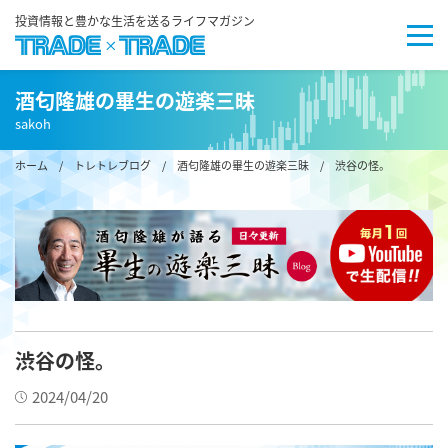
投資情報と豊かな生活を送るライフマガジン
酒匂隆雄の畢生の遊楽三昧
sakoh
ホーム
/
トレトレブログ
/
酒匂隆雄の畢生の遊楽三昧
/
渋谷の怪。
渋谷の怪。
2024/04/20