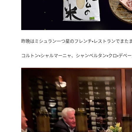
昨晩はミシュラン一つ星のフレンチ•レストランでまた
コルトン•シャルマーニャ、シャンベルタン•クロ•デベ