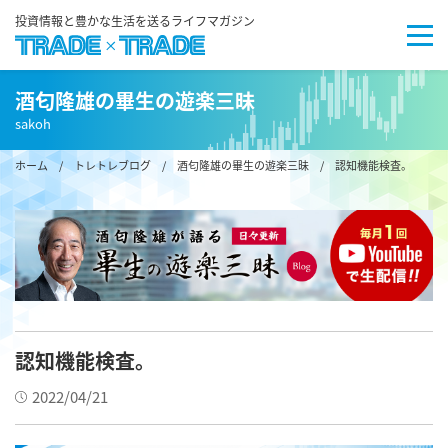
投資情報と豊かな生活を送るライフマガジン
酒匂隆雄の畢生の遊楽三昧
sakoh
ホーム
/
トレトレブログ
/
酒匂隆雄の畢生の遊楽三昧
/ 認知機能検査。
認知機能検査。
2022/04/21