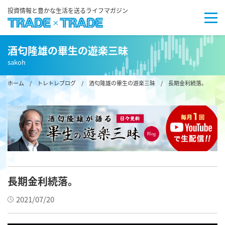
投資情報と豊かな生活を送るライフマガジン
酒匂隆雄の畢生の遊楽三昧
sakoh
ホーム
/
トレトレブログ
/
酒匂隆雄の畢生の遊楽三昧
/ 長期金利続落。
長期金利続落。
2021/07/20