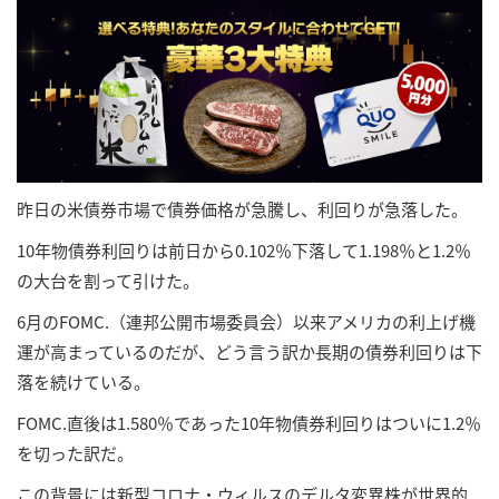
昨日の米債券市場で債券価格が急騰し、利回りが急落した。
10年物債券利回りは前日から0.102％下落して1.198％と1.2％
の大台を割って引けた。
6月のFOMC.（連邦公開市場委員会）以来アメリカの利上げ機
運が高まっているのだが、どう言う訳か長期の債券利回りは下
落を続けている。
FOMC.直後は1.580％であった10年物債券利回りはついに1.2％
を切った訳だ。
この背景には新型コロナ・ウィルスのデルタ変異株が世界的