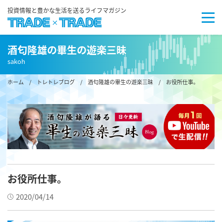
投資情報と豊かな生活を送るライフマガジン
酒匂隆雄の畢生の遊楽三昧
sakoh
ホーム
/
トレトレブログ
/
酒匂隆雄の畢生の遊楽三昧
/ お役所仕事。
お役所仕事。
2020/04/14