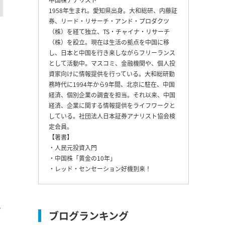
1958年生まれ。愛知県出身。大和総研、内藤証
券、リード・リサーチ・アンド・プロダクツ
（株）を経て独立、TS・チャイナ・リサーチ
（株）を設立。現在は生活の拠点を中国に移
し、日本と中国を行き来しながらフリーランス
として活動中。マスコミ、金融機関や、個人投
資家向けに情報提供を行っている。大和総研勤
務時代に1994年から9年間、北京に駐在、中国
経済、個別企業の調査を担当。それ以来、中国
経済、企業に関する情報提供をライフワークと
している。社団法人日本証券アナリスト協会検
定会員。
【著書】
・人民元投資入門
・中国株「黄金の10年」
・レッド・センセーション好機到来！
。
あ
ブログランキング