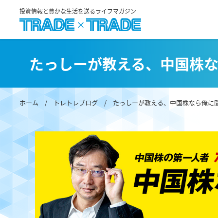
投資情報と豊かな生活を送るライフマガジン
たっしーが教える、中国株
ホーム
/
トレトレブログ
/
たっしーが教える、中国株なら俺に