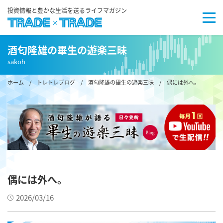
投資情報と豊かな生活を送るライフマガジン
酒匂隆雄の畢生の遊楽三昧
sakoh
ホーム
/
トレトレブログ
/
酒匂隆雄の畢生の遊楽三昧
/ 偶には外へ。
偶には外へ。
2026/03/16