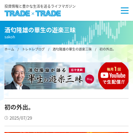
投資情報と豊かな生活を送るライフマガジン
酒匂隆雄の畢生の遊楽三昧
sakoh
ホーム
/
トレトレブログ
/
酒匂隆雄の畢生の遊楽三昧
/ 初の外出。
初の外出。
2025/07/29