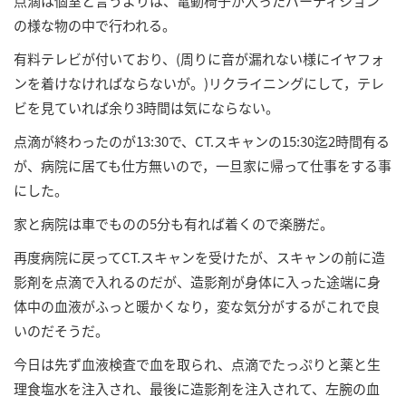
点滴は個室と言うよりは、電動椅子が入ったパーティション
の様な物の中で行われる。
有料テレビが付いており、(周りに音が漏れない様にイヤフォ
ンを着けなければならないが。)リクライニングにして，テレ
ビを見ていれば余り3時間は気にならない。
点滴が終わったのが13:30で、CT.スキャンの15:30迄2時間有る
が、病院に居ても仕方無いので，一旦家に帰って仕事をする事
にした。
家と病院は車でものの5分も有れば着くので楽勝だ。
再度病院に戻ってCT.スキャンを受けたが、スキャンの前に造
影剤を点滴で入れるのだが、造影剤が身体に入った途端に身
体中の血液がふっと暖かくなり，変な気分がするがこれで良
いのだそうだ。
今日は先ず血液検査で血を取られ、点滴でたっぷりと薬と生
理食塩水を注入され、最後に造影剤を注入されて、左腕の血