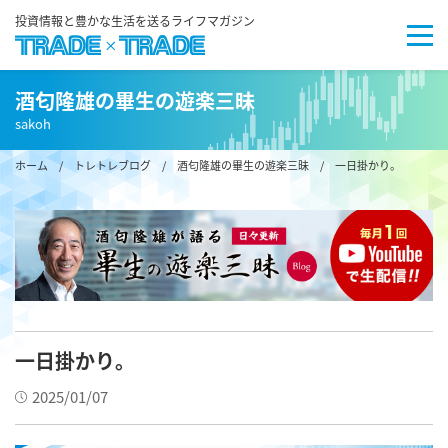
投資情報と豊かな生活を送るライフマガジン
酒匂隆雄の畢生の遊楽三昧
sakoh
ホーム
/
トレトレブログ
/
酒匂隆雄の畢生の遊楽三昧
/ 一日掛かり。
一日掛かり。
2025/01/07