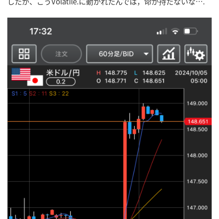
したが、こうVolatile.に動かれたんでは，命が持たないな….