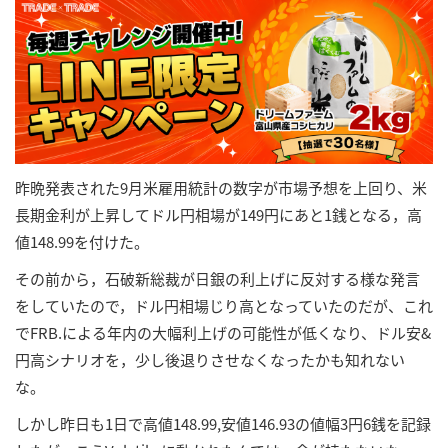
昨晩発表された9月米雇用統計の数字が市場予想を上回り、米
長期金利が上昇してドル円相場が149円にあと1銭となる，高
値148.99を付けた。
その前から，石破新総裁が日銀の利上げに反対する様な発言
をしていたので，ドル円相場じり高となっていたのだが、これ
でFRB.による年内の大幅利上げの可能性が低くなり、ドル安&
円高シナリオを，少し後退りさせなくなったかも知れない
な。
しかし昨日も1日で高値148.99,安値146.93の値幅3円6銭を記録