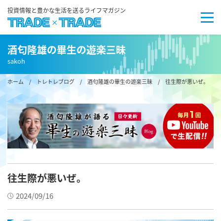
投資情報と豊かな生活を送るライフマガジン
酒匂隆雄の畢生の遊楽三昧
sakoh
ホーム
/
トレトレブログ
/
酒匂隆雄の畢生の遊楽三昧
/ 往生際が悪いぜ。
往生際が悪いぜ。
2024/09/16