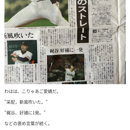
わはは、こりゃあご愛嬌だ。
“采配，新風吹いた。”
“梶谷、好捕に1発。”
などの褒め言葉が続く。