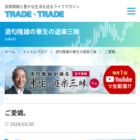
投資情報と豊かな生活を送るライフマガジン
酒匂隆雄の畢生の遊楽三昧
sakoh
ホーム
/
トレトレブログ
/
酒匂隆雄の畢生の遊楽三昧
/
ご愛嬌。
ご愛嬌。
2024/03/30