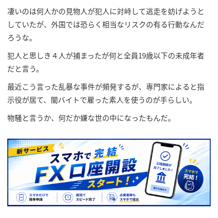
凄いのは何人かの見物人が犯人に対峙して逃走を妨げようと
していたが、外国では恐らく相当なリスクの有る行動なんだ
ろうな。
犯人と思しき４人が捕まったが何と全員19歳以下の未成年者
だと言う。
最近こう言った乱暴な事件が頻発するが、専門家によると指
示役が居て、闇バイトで雇った素人を使うのが手らしい。
物騒と言うか、何だか嫌な世の中になったもんだ。