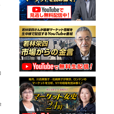
勢
で
。
回
金