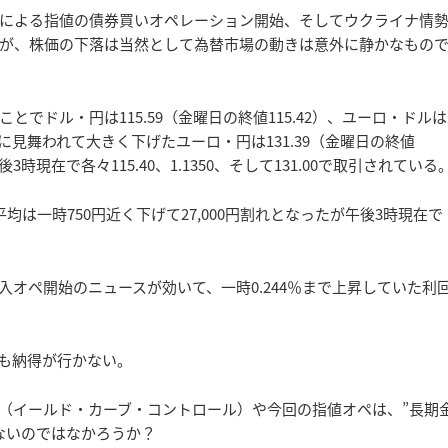
銀による指値の債券買いオペレーション開始、そしてウクライナ情
が、株価の下落は当然として為替市場の動きは意外に静かなもの
でドル・円は115.59（金曜日の終値115.42）、ユーロ・ドルは
ロ安に見舞われて大きく下げたユーロ・円は131.39（金曜日の終値
時現在で各々115.40、1.1350、そして131.00で取引されている
は一時750円近く下げて27,000円割れとなったが午後3時現在で
購入オペ開始のニュースが効いて、一時0.244％まで上昇していた利
うも納得が行かない。
CC.（イールド・カーブ・コントロール）や今回の指値オペは、”長期
ないのではなかろうか？