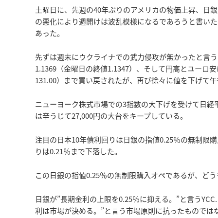
土曜日に、先週の40年ぶりのアメリカの物価上昇、日
の悪化により週開けは波乱模様になるであろうと書いた
あった。
先ずは週末にウクライナでの武力侵攻が無かったと言うこと
1.1369（金曜日の終値1.1347）、そして円高とユー
131.00）まで買い戻されたが、再び徐々に値を下げて午後3
ニューヨーク株式市場での3指数の大下げを受けて日経平均
は辛うじて27,000円の大台をキープしている。
注目の日本10年債利回りは日銀の指値0.25％の無制限
りは0.21％まで下落した。
この日銀の指値0.25％の無制限購入オペであるが、ど
日銀が”長期金利の上限を0.25％に抑える。”と言うY
利は市場が決める。”と言う市場原則に抗ったものでは