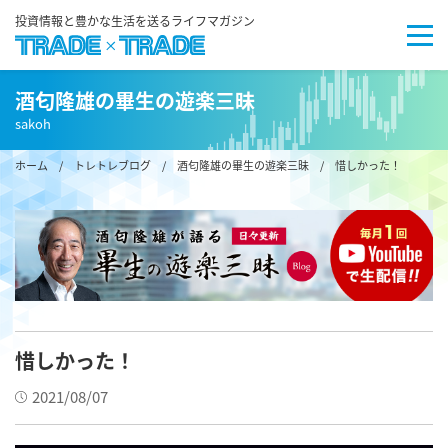
投資情報と豊かな生活を送るライフマガジン
酒匂隆雄の畢生の遊楽三昧
sakoh
ホーム
/
トレトレブログ
/
酒匂隆雄の畢生の遊楽三昧
/ 惜しかった！
惜しかった！
2021/08/07