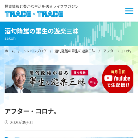
投資情報と豊かな生活を送るライフマガジン
酒匂隆雄の畢生の遊楽三昧
sakoh
ホーム
/
トレトレブログ
/
酒匂隆雄の畢生の遊楽三昧
/ アフター・コロナ。
アフター・コロナ。
2020/09/01