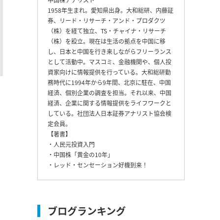
1958年生まれ。愛知県出身。大和総研、内藤証
券、リード・リサーチ・アンド・プロダクツ
（株）を経て独立、TS・チャイナ・リサーチ
（株）を設立。現在は生活の拠点を中国に移
し、日本と中国を行き来しながらフリーランス
として活動中。マスコミ、金融機関や、個人投
資家向けに情報提供を行っている。大和総研勤
務時代に1994年から9年間、北京に駐在、中国
経済、個別企業の調査を担当。それ以来、中国
経済、企業に関する情報提供をライフワークと
している。社団法人日本証券アナリスト協会検
定会員。
【著書】
・人民元投資入門
・中国株「黄金の10年」
・レッド・センセーション好機到来！
ブログランキング