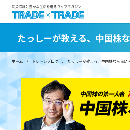
投資情報と豊かな生活を送るライフマガジン
たっしーが教える、中国株
ホーム
/
トレトレブログ
/
たっしーが教える、中国株なら俺に