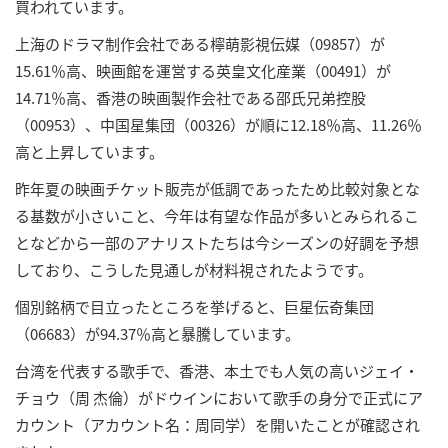
買われています。
上海のドラマ制作会社である檸萌影視伝媒（09857）が
15.61％高、映画館を運営する英皇文化産業（00491）が
14.71％高、香港の映画製作会社である邵氏兄弟控股
（00953）、中国星集団（00326）が順に12.18％高、11.26％
高と上昇しています。
昨年夏の映画チケット販売が低調であったため比較対象とな
る基数が小さいこと、今年は有望な作品が多いとみられるこ
となどから一部のアナリストたちは今シーズンの好調を予想
しており、こうした見通しが材料視されたようです。
個別銘柄で目立ったところを挙げると、巨星伝奇集団
（06683）が94.37％高と暴騰しています。
台湾を代表する歌手で、香港、本土でも人気の高いジェイ・
チョウ（周 杰倫）がドウインにおいて歌手の身分で正式にア
カウント（アカウント名：周同学）を開いたことが確認され