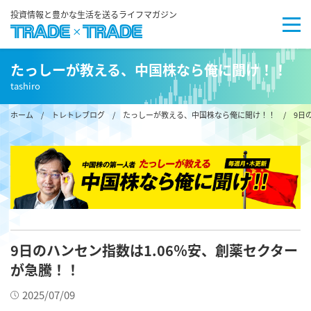
投資情報と豊かな生活を送るライフマガジン
たっしーが教える、中国株なら俺に聞け！！
tashiro
ホーム
/
トレトレブログ
/
たっしーが教える、中国株なら俺に聞け！！
/ 9日の
9日のハンセン指数は1.06％安、創薬セクター
が急騰！！
2025/07/09