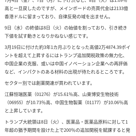
高と一旦戻したのですが、メインボードの売買代金は2133億
香港ドルに留まっており、自律反発の域を出ません。
9日（水）の終値は8日（火）の始値を割っており、引き続き
下値を試す動きとなりかねない感じです。
3月19日に付けた約3年1カ月ぶりとなった高値2万4874.39ポイ
ントを超えて上昇するにはトランプ追加関税政策の無力化、
中国企業の克服、或いは中国イノベーション企業への再評価
など、インパクトのある材料の出現が待たれるところです。
セクター別では創薬関連が買われています。
江蘇恒瑞医薬（01276）が15.61％高、山東博安生物技術
（06955）が10.73％高、中国生物製薬（01177）が10.06％高
と上昇しています。
トランプ大統領は8日（火）、医薬品・医薬品原料に対して1
年超の猶予期間を設けた上で200％の追加関税を賦課すると発