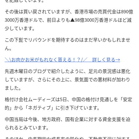
その後は買い戻されていますが、香港市場の売買代金は890億
3000万香港ドルで、前日よりも▲98億3000万香港ドルほど減
少しています。
この下髭でリバウンドを期待するのはまだ早いかもしれませ
ん。
＼\お肉かお米がもれなく貰える！？/／ 詳しく見る→
先週木曜日のブログで紹介したように、足元の景況感は悪化
していますが、さらにその上に、景気面での悪材料が加わり
ました。
格付け会社ムーディーズは5日、中国の格付け見通しを「安定
的」から「ネガティブ」に引き下げています。
中国当局は今後、地方政府、国有企業に対する資金支援を迫
られるとみています。
そのほか、中長期的な成長率の鈍化や、不動産不況に対する