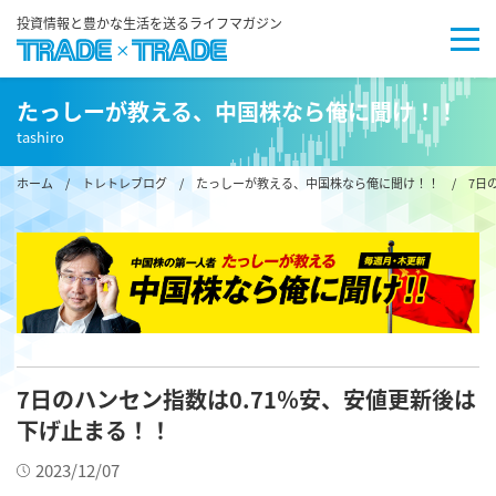
投資情報と豊かな生活を送るライフマガジン
たっしーが教える、中国株なら俺に聞け！！
tashiro
ホーム
/
トレトレブログ
/
たっしーが教える、中国株なら俺に聞け！！
/ 7日
7日のハンセン指数は0.71％安、安値更新後は
下げ止まる！！
2023/12/07