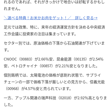
れるのであれば、それがきっかけで地合いは好転するかもし
れません。
＼選べる特典！お米かお肉をゲット！／ 詳しく見る→
足元では政策、特に、来年の経済運営方針を決める中央経済
工作会議に投資家の注目は集まっています。
セクター別では、原油価格の下落から石油関連が下げていま
す。
CNOOC（00883）が2.66％安、昆侖能源（00135）が2.54％
安、ペトロチャイナ（00857）が2.21％安となりました。
個別銘柄では、太陽電池の価格が底割れ状態で、サプライ
チェーンの一部で価格下落が厳しいとの見方から、信義光能
（00968）が4.57％安と売られています。
一方、アップル関連の瑞声科技（02018）が2.92％高となりま
した。