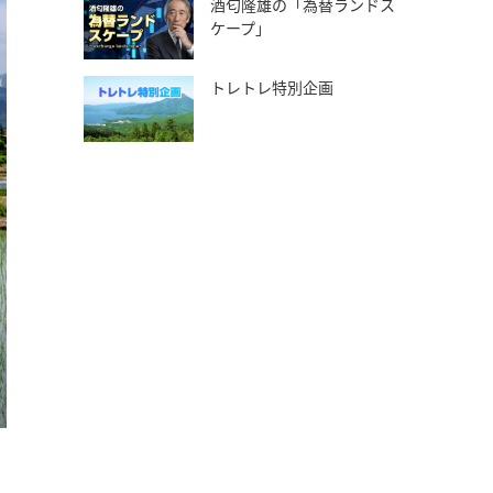
酒匂隆雄の「為替ランドス
ケープ」
トレトレ特別企画