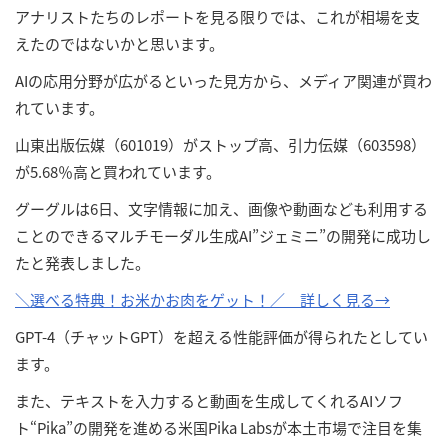
アナリストたちのレポートを見る限りでは、これが相場を支
えたのではないかと思います。
AIの応用分野が広がるといった見方から、メディア関連が買わ
れています。
山東出版伝媒（601019）がストップ高、引力伝媒（603598）
が5.68％高と買われています。
グーグルは6日、文字情報に加え、画像や動画なども利用する
ことのできるマルチモーダル生成AI”ジェミニ”の開発に成功し
たと発表しました。
＼選べる特典！お米かお肉をゲット！／ 詳しく見る→
GPT-4（チャットGPT）を超える性能評価が得られたとしてい
ます。
また、テキストを入力すると動画を生成してくれるAIソフ
ト“Pika”の開発を進める米国Pika Labsが本土市場で注目を集