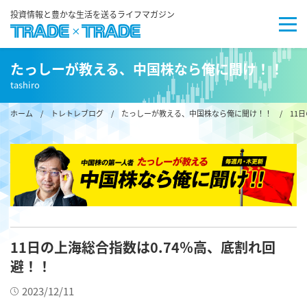
投資情報と豊かな生活を送るライフマガジン
たっしーが教える、中国株なら俺に聞け！！
tashiro
ホーム
/
トレトレブログ
/
たっしーが教える、中国株なら俺に聞け！！
/ 11日
11日の上海総合指数は0.74％高、底割れ回
避！！
2023/12/11