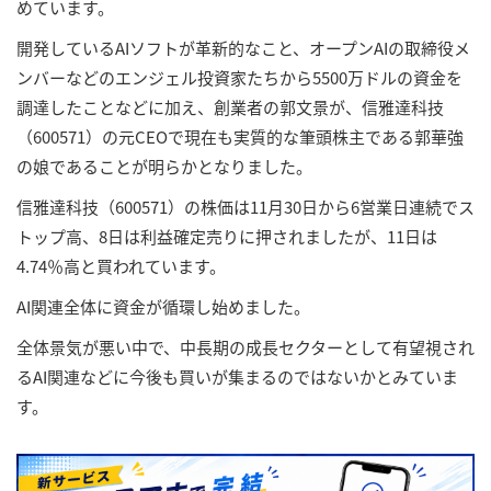
めています。
開発しているAIソフトが革新的なこと、オープンAIの取締役メ
ンバーなどのエンジェル投資家たちから5500万ドルの資金を
調達したことなどに加え、創業者の郭文景が、信雅達科技
（600571）の元CEOで現在も実質的な筆頭株主である郭華強
の娘であることが明らかとなりました。
信雅達科技（600571）の株価は11月30日から6営業日連続でス
トップ高、8日は利益確定売りに押されましたが、11日は
4.74％高と買われています。
AI関連全体に資金が循環し始めました。
全体景気が悪い中で、中長期の成長セクターとして有望視され
るAI関連などに今後も買いが集まるのではないかとみていま
す。