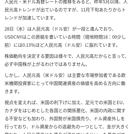
人民元・米ドル為替レートの推移をみると、昨年5月以降、人
民元高トレンドが出ているのですが、11月下旬あたりからト
レンドが加速しています。
28日（水）は人民元高（ドル安）が一段と進んでおり、
USDCNYはこの原稿を書いている時間（現地時間18：00少し
前）には0.13％ほど人民元高（ドル安）に振れています。
株価動向を決定する要因は様々で、人民元高だからと言って、
必ず中国株が上がるわけではありません。
しかし、人民元高（米ドル安）は主要な市場参加者である欧
米機関投資家にとって中国関連資産の価値を高める方向に働
きます。
視点を変えれば、米国の利下げに加え、足元での米国とEU、
カナダをはじめとした各国との関係悪化、米国の内政に関す
る不安なども加わり、外国勢が米国債売り、ドル資産外しを
行っており、ドル資産からの逃避先の一つとして、金が大きく