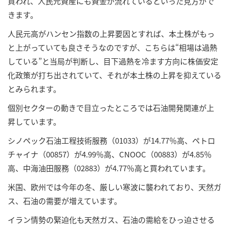
買われ、人民元資産にも資金が流れているといった見方がで
きます。
人民元高がハンセン指数の上昇要因とすれば、本土株がもっ
と上がっていても良さそうなのですが、こちらは“相場は過熱
している”と当局が判断し、目下過熱を冷ます方向に株価安定
化政策が打ち出されていて、それが本土株の上昇を抑えている
とみられます。
個別セクターの動きで目立ったところでは石油開発関連が上
昇しています。
シノペック石油工程技術服務（01033）が14.77％高、ペトロ
チャイナ（00857）が4.99％高、CNOOC（00883）が4.85％
高、中海油田服務（02883）が4.77％高と買われています。
米国、欧州では今年の冬、厳しい寒波に襲われており、天然ガ
ス、石油の需要が増えています。
イラン情勢の緊迫化も天然ガス、石油の需給をひっ迫させる