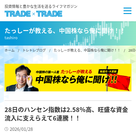
投資情報と豊かな生活を送るライフマガジン
たっしーが教える、中国株なら俺に聞け！！
tashiro
ホーム
/
トレトレブログ
/
たっしーが教える、中国株なら俺に聞け！！
/ 28日
28日のハンセン指数は2.58％高、旺盛な資金
流入に支えらえて6連騰！！
2026/01/28