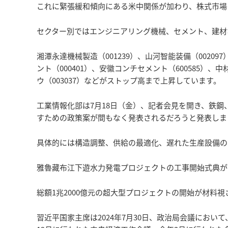
これに緊張緩和傾向にある米中関係が加わり、株式市場
セクター別ではエンジニアリング機械、セメント、建材
湘潭永達機械製造（001239）、山河智能装備（002097
ント（000401）、安徽コンチセメント（600585）、中
ウ（003037）などがストップ高まで上昇しています。
工業情報化部は7月18日（金）、記者会見を開き、鉄
すための政策案が間もなく発表されるだろうと発表しま
具体的には構造調整、供給の最適化、遅れた生産設備の
雅魯藏布江下遊水力発電プロジェクトの工事開始式典が
総額1兆2000億元の超大型プロジェクトの開始が材料
習近平国家主席は2024年7月30日、政治局会議にお