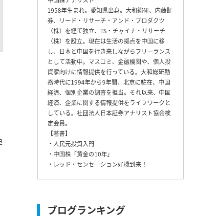
1958年生まれ。愛知県出身。大和総研、内藤証
券、リード・リサーチ・アンド・プロダクツ
（株）を経て独立、TS・チャイナ・リサーチ
（株）を設立。現在は生活の拠点を中国に移
し、日本と中国を行き来しながらフリーランス
として活動中。マスコミ、金融機関や、個人投
資家向けに情報提供を行っている。大和総研勤
務時代に1994年から9年間、北京に駐在、中国
経済、個別企業の調査を担当。それ以来、中国
経済、企業に関する情報提供をライフワークと
している。社団法人日本証券アナリスト協会検
定会員。
【著書】
迫
・人民元投資入門
・中国株「黄金の10年」
・レッド・センセーション好機到来！
ブログランキング