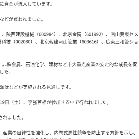
に資金が流入しています。
などが買われました。
）、陝西建設機械（600984）、北京金隅（601992）、唐山冀東セメ
材科技（002080）、北京韓建河山管業（603616）、広東三和管ショ
鋼、非鉄金属、石油化学、建材など十大重点産業の安定的な成長を促
した。
淘汰などが実施される見通しです。
19日（土）、李強首相が参加する中で行われました。
視されました。
いて、産業の自律性を強化し、内巻式悪性競争を防止する方針を示し、