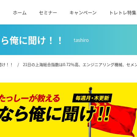
ホーム
セミナー
キャンペーン
トレトレ特集
なら俺に聞け！！
tashiro
聞け！！
/ 21日の上海総合指数は0.72％高、エンジニアリング機械、セ