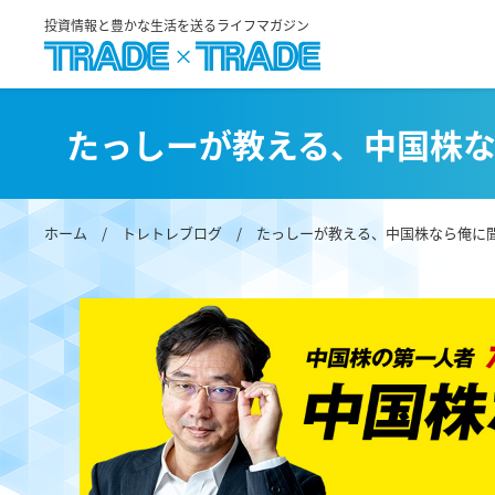
投資情報と豊かな生活を送るライフマガジン
たっしーが教える、中国株
ホーム
/
トレトレブログ
/
たっしーが教える、中国株なら俺に