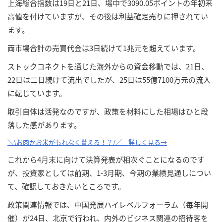
上海総合指数は19日と21日、場中で3090.05ポイントの年初来
高値を付けていますが、その後は利益確定売りに押されてい
ます。
両市場合計の売買代金は3日続けて1兆元を超えています。
ストックコネクトを通じた海外からの資金移動では、21日、
22日は二日続けて流出でしたが、25日は55億7100万元の流入
に転じています。
取引自体は活発なのですが、政策を材料にした相場はひと段
落した感があります。
＼\お肉かお米がもれなく貰える！？/／ 詳しく見る→
これから4月末に向けて決算発表が相次ぐことになるのです
が、投資家としては前期、1-3月期、今期の業績見通しについ
て、確認しておきたいところです。
政策関連情報では、中国発展ハイレベルフォーラム（毎年開
催）が24日、北京で行われ、内外のビジネス関連の招待客を