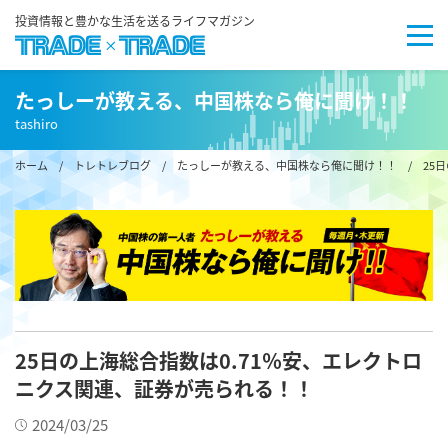
投資情報と豊かな生活を送るライフマガジン
たっしーが教える、中国株なら俺に聞け！！
tashiro
ホーム
/
トレトレブログ
/
たっしーが教える、中国株なら俺に聞け！！
/ 25
25日の上海総合指数は0.71％安、エレクトロ
ニクス関連、証券が売られる！！
2024/03/25