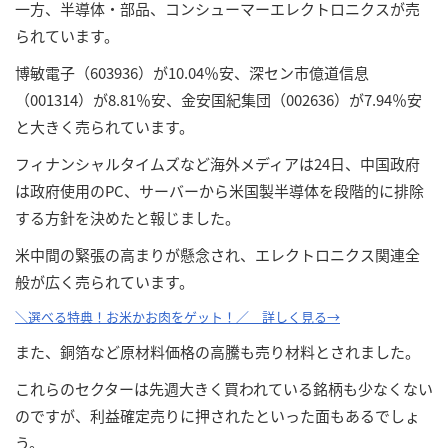
一方、半導体・部品、コンシューマーエレクトロニクスが売
られています。
博敏電子（603936）が10.04％安、深セン市億道信息
（001314）が8.81％安、金安国紀集団（002636）が7.94％安
と大きく売られています。
フィナンシャルタイムズなど海外メディアは24日、中国政府
は政府使用のPC、サーバーから米国製半導体を段階的に排除
する方針を決めたと報じました。
米中間の緊張の高まりが懸念され、エレクトロニクス関連全
般が広く売られています。
＼選べる特典！お米かお肉をゲット！／ 詳しく見る→
また、銅箔など原材料価格の高騰も売り材料とされました。
これらのセクターは先週大きく買われている銘柄も少なくない
のですが、利益確定売りに押されたといった面もあるでしょ
う。