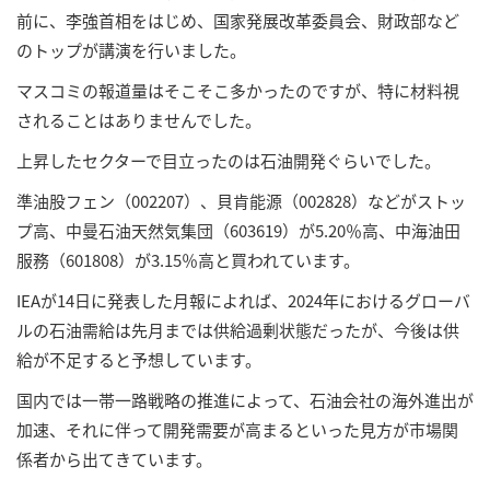
前に、李強首相をはじめ、国家発展改革委員会、財政部など
のトップが講演を行いました。
マスコミの報道量はそこそこ多かったのですが、特に材料視
されることはありませんでした。
上昇したセクターで目立ったのは石油開発ぐらいでした。
準油股フェン（002207）、貝肯能源（002828）などがストッ
プ高、中曼石油天然気集団（603619）が5.20％高、中海油田
服務（601808）が3.15％高と買われています。
IEAが14日に発表した月報によれば、2024年におけるグローバ
ルの石油需給は先月までは供給過剰状態だったが、今後は供
給が不足すると予想しています。
国内では一帯一路戦略の推進によって、石油会社の海外進出が
加速、それに伴って開発需要が高まるといった見方が市場関
係者から出てきています。