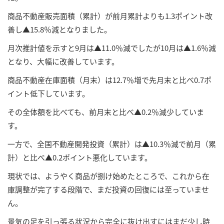
商品不動産販売面積（累計）が前月累計よりも1.3ポイント改
善し▲15.8％減となりました。
月次推計値を示すと9月は▲11.0％減でしたが10月は▲1.6％減
となり、大幅に改善しています。
商品不動産在庫面積（月末）は12.7％増で先月末と比べ0.7ポ
イント低下しています。
その全体額を比べても、前月末と比べ▲0.2％減少していま
す。
一方で、全国不動産開発投資（累計）は▲10.3％減で前月（累
計）と比べ▲0.2ポイント悪化しています。
現状では、ようやく商品が捌け始めたところで、これから在
庫調整が完了する段階で、まだ投資の回復には至っていませ
ん。
景気の足を引っ張る状況から完全に抜け出すにはまだ少し時