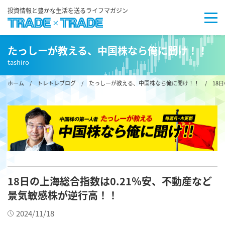
投資情報と豊かな生活を送るライフマガジン
たっしーが教える、中国株なら俺に聞け！！
tashiro
ホーム
/
トレトレブログ
/
たっしーが教える、中国株なら俺に聞け！！
/ 18日
18日の上海総合指数は0.21％安、不動産など
景気敏感株が逆行高！！
2024/11/18