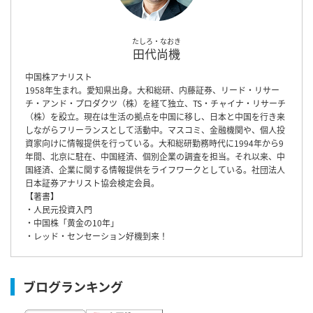
たしろ・なおき
田代尚機
中国株アナリスト
1958年生まれ。愛知県出身。大和総研、内藤証券、リード・リサー
チ・アンド・プロダクツ（株）を経て独立、TS・チャイナ・リサーチ
（株）を設立。現在は生活の拠点を中国に移し、日本と中国を行き来
しながらフリーランスとして活動中。マスコミ、金融機関や、個人投
資家向けに情報提供を行っている。大和総研勤務時代に1994年から9
年間、北京に駐在、中国経済、個別企業の調査を担当。それ以来、中
国経済、企業に関する情報提供をライフワークとしている。社団法人
日本証券アナリスト協会検定会員。
【著書】
・人民元投資入門
・中国株「黄金の10年」
・レッド・センセーション好機到来！
ブログランキング