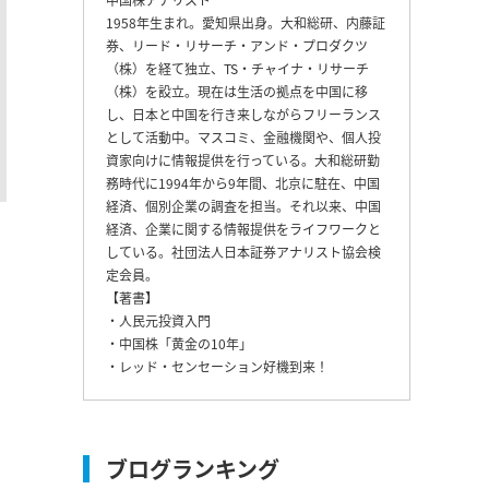
1958年生まれ。愛知県出身。大和総研、内藤証
券、リード・リサーチ・アンド・プロダクツ
（株）を経て独立、TS・チャイナ・リサーチ
（株）を設立。現在は生活の拠点を中国に移
し、日本と中国を行き来しながらフリーランス
として活動中。マスコミ、金融機関や、個人投
資家向けに情報提供を行っている。大和総研勤
務時代に1994年から9年間、北京に駐在、中国
経済、個別企業の調査を担当。それ以来、中国
経済、企業に関する情報提供をライフワークと
している。社団法人日本証券アナリスト協会検
定会員。
【著書】
・人民元投資入門
・中国株「黄金の10年」
・レッド・センセーション好機到来！
ブログランキング