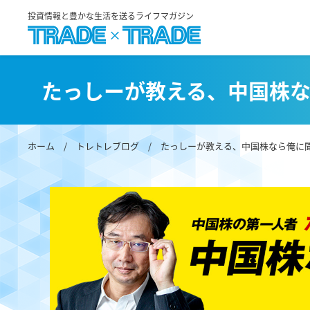
投資情報と豊かな生活を送るライフマガジン
たっしーが教える、中国株
ホーム
/
トレトレブログ
/
たっしーが教える、中国株なら俺に