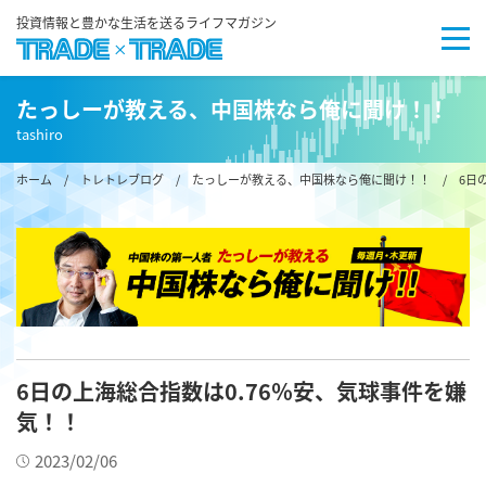
投資情報と豊かな生活を送るライフマガジン
たっしーが教える、中国株なら俺に聞け！！
tashiro
ホーム
/
トレトレブログ
/
たっしーが教える、中国株なら俺に聞け！！
/ 6日の
6日の上海総合指数は0.76％安、気球事件を嫌
気！！
2023/02/06