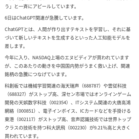
う」と一斉にアピールしています。
6日はChatGPT関連が急騰しています。
ChatGPTとは、人間が作り出すテキストを学習し、それに基
づいて新しいテキストを生成するといった人工知能モデルを
差します。
今年に入り、NASDAQ上場のエヌビディアが買われています
が、このあたりの動きを中国国内勢がうまく救い上げ、関連
銘柄の急騰につなげています。
科創板では機械学習関連の海天瑞声（688787）や雲従科技
（688327）がストップ高、深セン市場ではオンラインゲーム
開発の天娯数字科技（002354）、ITシステム関連の大唐高鴻
網絡（000851）、電子インボイス、ICカードなどを手掛ける
東港（002117）がストップ高、音声認識技術では世界トップ
クラスの技術を持つ科大訊飛（002230）が9.21％高と大きく
買われています。