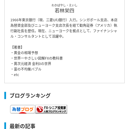
わかばやし・えいし
若林栄四
1966年東京銀行（現、三菱UFJ銀行）入行。シンガポール支店、本店
為替資金部及びニューヨーク支店次長を経て勧角証券（アメリカ）執
行副社長を歴任。現在、ニューヨークを拠点として、ファイナンシャ
ル・コンサルタントとして活躍中。
【著書】
・黄金の相場予想
・世界一やさしい図解FXの教科書
・異次元経済 金利0の世界
・富の不均衡バブル
・etc
ブログランキング
最新の記事