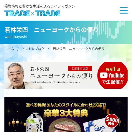
投資情報と豊かな生活を送るライフマガジン
若林栄四 ニューヨークからの便り
wakabayashi
ホーム
/
トレトレブログ
/ 若林栄四 ニューヨークからの便り