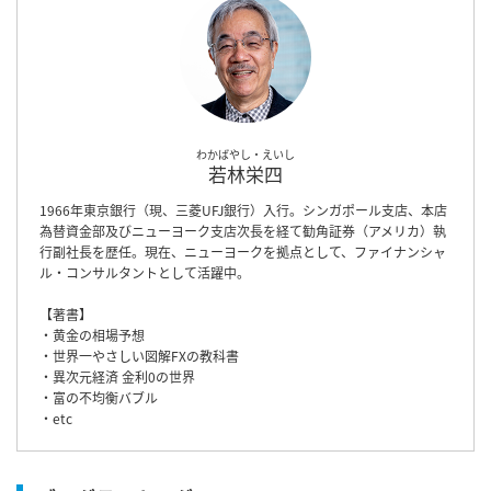
わかばやし・えいし
若林栄四
1966年東京銀行（現、三菱UFJ銀行）入行。シンガポール支店、本店
為替資金部及びニューヨーク支店次長を経て勧角証券（アメリカ）執
行副社長を歴任。現在、ニューヨークを拠点として、ファイナンシャ
ル・コンサルタントとして活躍中。
【著書】
・黄金の相場予想
・世界一やさしい図解FXの教科書
・異次元経済 金利0の世界
・富の不均衡バブル
・etc