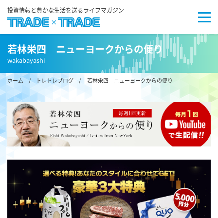
投資情報と豊かな生活を送るライフマガジン
若林栄四 ニューヨークからの便り
wakabayashi
ホーム
/
トレトレブログ
/ 若林栄四 ニューヨークからの便り