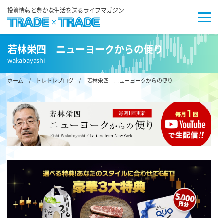
投資情報と豊かな生活を送るライフマガジン
若林栄四 ニューヨークからの便り
wakabayashi
ホーム
/
トレトレブログ
/ 若林栄四 ニューヨークからの便り