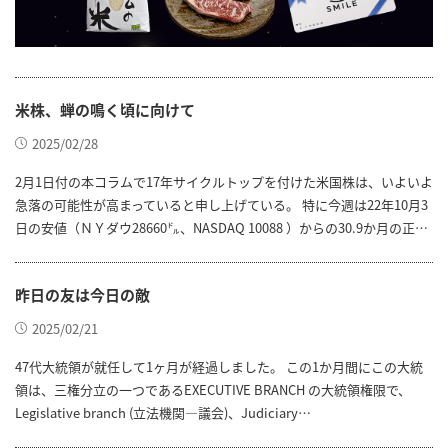
米株、蝉の鳴く頃に向けて
2025/02/28
2月1日付の本コラムで17年サイクルトップを付けた米国株は、いよいよ
急落の可能性が高まっていると申し上げている。 特に今週は22年10月3
日の安値（ＮＹダウ28660㌦、NASDAQ 10088 ）からの30.9か月の正…
昨日の友は今日の敵
2025/02/21
47代大統領が就任して1ヶ月が経過しました。 この1か月間にこの大統
領は、三権分立の一つであるEXECUTIVE BRANCH の大統領権限で、
Legislative branch (立法機関―議会)、Judiciary…