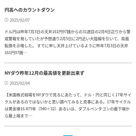
円高へのカウントダウン
2025/02/07
ドル円は昨年7月3日の天井161円97銭からの31週目の2月4日辺りから警
戒警報を発していたが予想通り2月5日に2円近い大陰線を引いて、局面
転換を示唆した。 すでに申し天井上げているように昨年7月3日の天井
161円97銭…
NYダウ昨年12月の最高値を更新出来ず
2025/02/04
【米国株式相場をNYダウで見るにあたって、ドル・円と同じく17年サイ
クルがあるのではないかと思い調べてみると見事にある。17年サイクル
は黄金律16.875年（540÷32）あるいは、ダブルペンタゴンの最下端か
ら最上端まで…